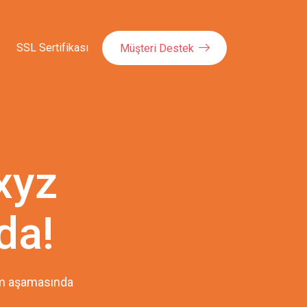
SSL Sertifikası
Müşteri Destek
xyz
da!
pım aşamasında