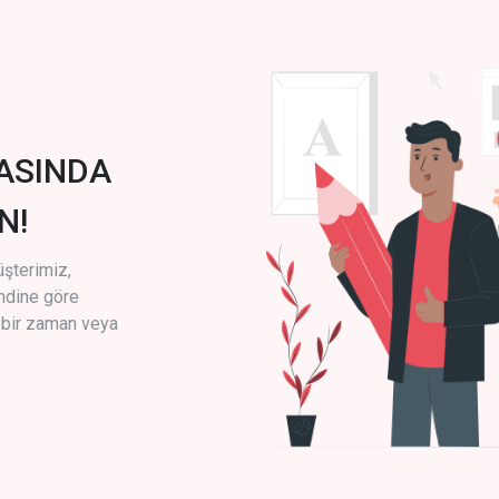
ASINDA
N!
üşterimiz,
endine göre
i bir zaman veya