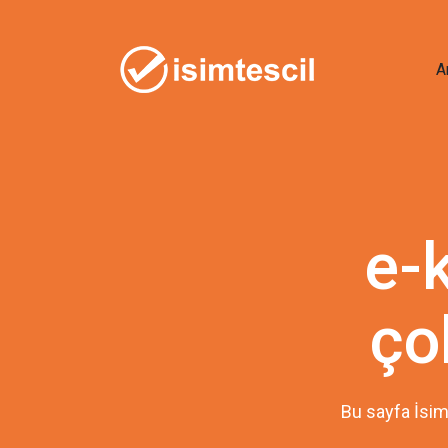
A
e-
ço
Bu sayfa İsim