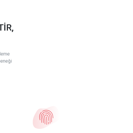
İR,
ödeme
çeneği